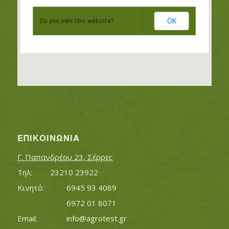
OK
Do you own this website?
ΕΠΙΚΟΙΝΩΝΊΑ
Γ. Παπανδρέου 23, Σέρρες
Τηλ:		23210 23922
Κινητό:		6945 93 4089
			6972 01 8071
Εmail:	 	
info@agrotest.gr