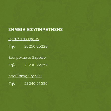
ΣΗΜΕΊΑ ΕΞΥΠΗΡΈΤΗΣΗΣ
Ηράκλεια Σερρών
Τηλ:		23250 25222
Σιδηρόκαστο Σερρών
Τηλ:		23230 22252
Δραβίσκος Σερρών
Τηλ:		23240 51580