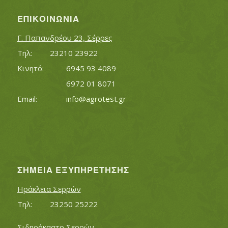
ΕΠΙΚΟΙΝΩΝΊΑ
Γ. Παπανδρέου 23, Σέρρες
Τηλ:		23210 23922
Κινητό:		6945 93 4089
			6972 01 8071
Εmail:	 	
info@agrotest.gr
ΣΗΜΕΊΑ ΕΞΥΠΗΡΈΤΗΣΗΣ
Ηράκλεια Σερρών
Τηλ:		23250 25222
Σιδηρόκαστο Σερρών