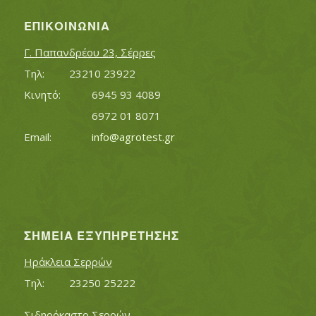
ΕΠΙΚΟΙΝΩΝΊΑ
Γ. Παπανδρέου 23, Σέρρες
Τηλ:		23210 23922
Κινητό:		6945 93 4089
			6972 01 8071
Εmail:	 	
info@agrotest.gr
ΣΗΜΕΊΑ ΕΞΥΠΗΡΈΤΗΣΗΣ
Ηράκλεια Σερρών
Τηλ:		23250 25222
Σιδηρόκαστο Σερρών