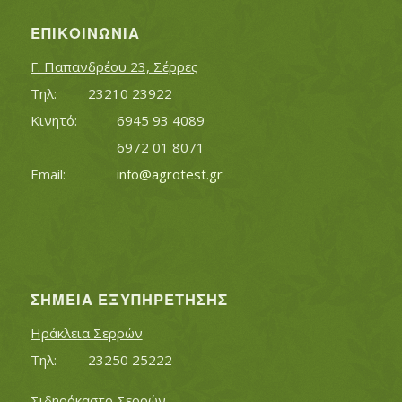
ΕΠΙΚΟΙΝΩΝΊΑ
Γ. Παπανδρέου 23, Σέρρες
Τηλ:		23210 23922
Κινητό:		6945 93 4089
			6972 01 8071
Εmail:	 	
info@agrotest.gr
ΣΗΜΕΊΑ ΕΞΥΠΗΡΈΤΗΣΗΣ
Ηράκλεια Σερρών
Τηλ:		23250 25222
Σιδηρόκαστο Σερρών