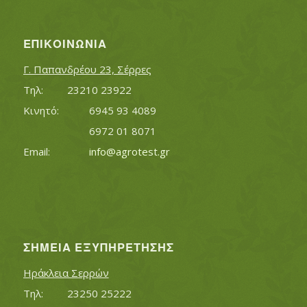
ΕΠΙΚΟΙΝΩΝΊΑ
Γ. Παπανδρέου 23, Σέρρες
Τηλ:		23210 23922
Κινητό:		6945 93 4089
			6972 01 8071
Εmail:	 	
info@agrotest.gr
ΣΗΜΕΊΑ ΕΞΥΠΗΡΈΤΗΣΗΣ
Ηράκλεια Σερρών
Τηλ:		23250 25222