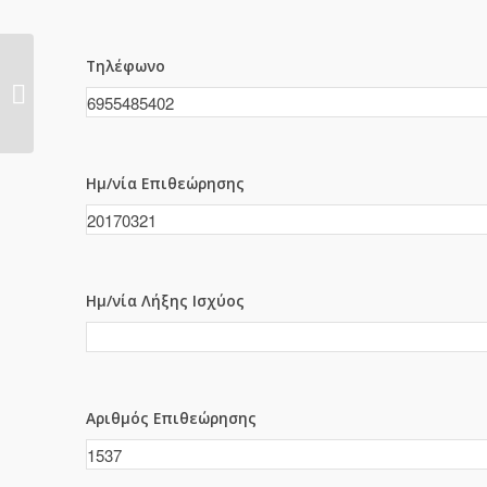
Τηλέφωνο
1535
Ημ/νία Επιθεώρησης
Ημ/νία Λήξης Ισχύος
Αριθμός Επιθεώρησης