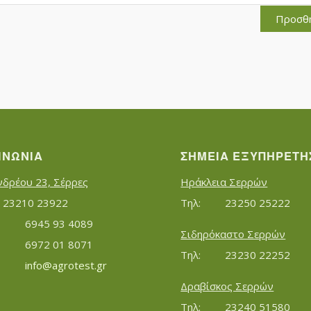
Προσθ
ΙΝΩΝΊΑ
ΣΗΜΕΊΑ ΕΞΥΠΗΡΈΤΗ
νδρέου 23, Σέρρες
Ηράκλεια Σερρών
Τηλ:		23210 23922
Τηλ:		23250 25222
Κινητό:		6945 93 4089
Σιδηρόκαστο Σερρών
			6972 01 8071
Τηλ:		23230 22252
Εmail:	 	
info@agrotest.gr
Δραβίσκος Σερρών
Τηλ:		23240 51580