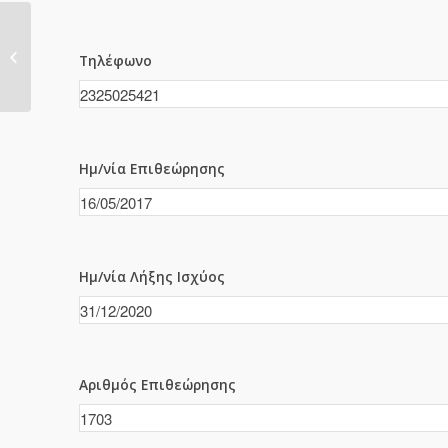
1701
Τηλέφωνο
Ημ/νία Επιθεώρησης
Ημ/νία Λήξης Ισχύος
Αριθμός Επιθεώρησης