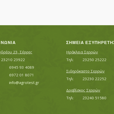
ΙΝΩΝΊΑ
ΣΗΜΕΊΑ ΕΞΥΠΗΡΈΤΗ
νδρέου 23, Σέρρες
Ηράκλεια Σερρών
Τηλ:		23210 23922
Τηλ:		23250 25222
Κινητό:		6945 93 4089
Σιδηρόκαστο Σερρών
			6972 01 8071
Τηλ:		23230 22252
Εmail:	 	
info@agrotest.gr
Δραβίσκος Σερρών
Τηλ:		23240 51580