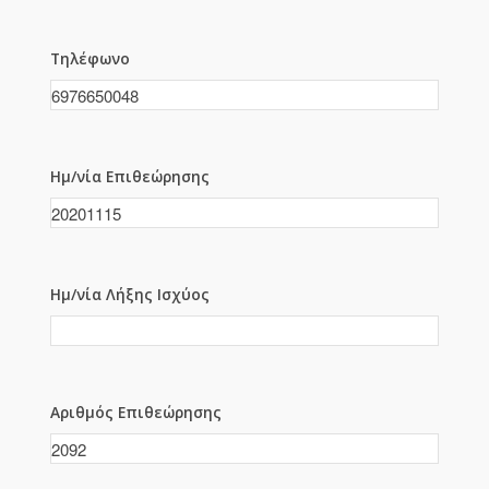
Τηλέφωνο
Ημ/νία Επιθεώρησης
Ημ/νία Λήξης Ισχύος
Αριθμός Επιθεώρησης