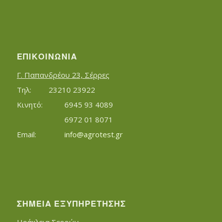
ΕΠΙΚΟΙΝΩΝΊΑ
Γ. Παπανδρέου 23, Σέρρες
Τηλ:		23210 23922
Κινητό:		6945 93 4089
			6972 01 8071
Εmail:	 	
info@agrotest.gr
ΣΗΜΕΊΑ ΕΞΥΠΗΡΈΤΗΣΗΣ