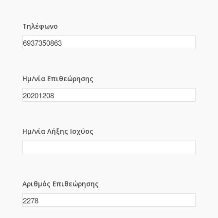
Τηλέφωνο
Ημ/νία Επιθεώρησης
Ημ/νία Λήξης Ισχύος
Αριθμός Επιθεώρησης