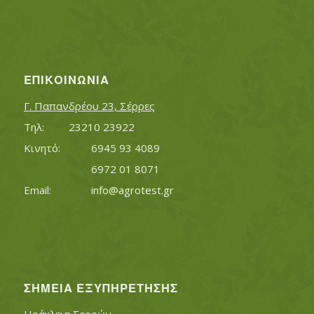
ΕΠΙΚΟΙΝΩΝΊΑ
Γ. Παπανδρέου 23, Σέρρες
Τηλ:		23210 23922
Κινητό:		6945 93 4089
			6972 01 8071
Εmail:	 	
info@agrotest.gr
ΣΗΜΕΊΑ ΕΞΥΠΗΡΈΤΗΣΗΣ