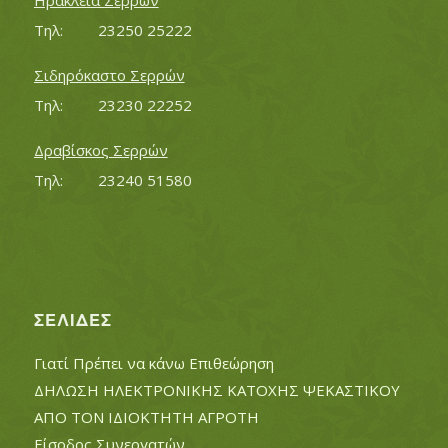
Ηράκλεια Σερρών
Τηλ:		23250 25222
Σιδηρόκαστο Σερρών
Τηλ:		23230 22252
Δραβίσκος Σερρών
Τηλ:		23240 51580
ΣΕΛΊΔΕΣ
Γιατί Πρέπει να κάνω Επιθεώρηση
ΔΗΛΩΣΗ ΗΛΕΚΤΡΟΝΙΚΗΣ ΚΑΤΟΧΗΣ ΨΕΚΑΣΤΙΚΟΥ
ΑΠΟ ΤΟΝ ΙΔΙΟΚΤΗΤΗ ΑΓΡΟΤΗ
Είσοδος Συνεργατών