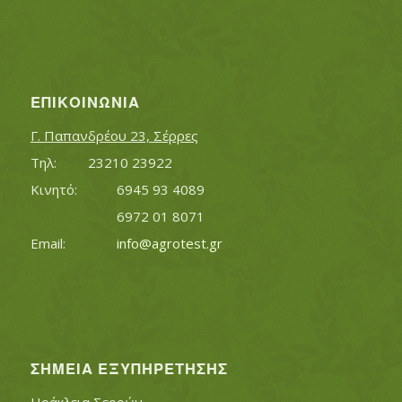
ΕΠΙΚΟΙΝΩΝΊΑ
Γ. Παπανδρέου 23, Σέρρες
Τηλ:		23210 23922
Κινητό:		6945 93 4089
			6972 01 8071
Εmail:	 	
info@agrotest.gr
ΣΗΜΕΊΑ ΕΞΥΠΗΡΈΤΗΣΗΣ