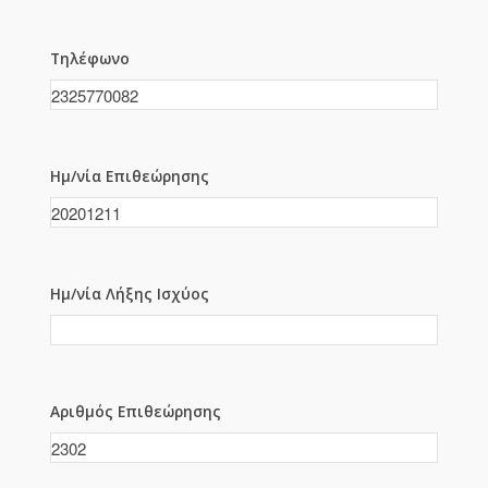
Τηλέφωνο
Ημ/νία Επιθεώρησης
Ημ/νία Λήξης Ισχύος
Αριθμός Επιθεώρησης