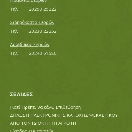
Ηράκλεια Σερρών
Τηλ:		23250 25222
Σιδηρόκαστο Σερρών
Τηλ:		23230 22252
Δραβίσκος Σερρών
Τηλ:		23240 51580
ΣΕΛΊΔΕΣ
Γιατί Πρέπει να κάνω Επιθεώρηση
ΔΗΛΩΣΗ ΗΛΕΚΤΡΟΝΙΚΗΣ ΚΑΤΟΧΗΣ ΨΕΚΑΣΤΙΚΟΥ
ΑΠΟ ΤΟΝ ΙΔΙΟΚΤΗΤΗ ΑΓΡΟΤΗ
Είσοδος Συνεργατών