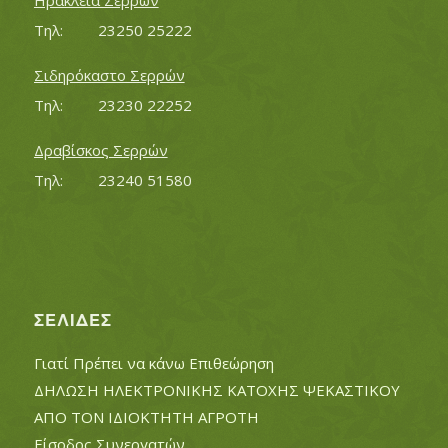
Ηράκλεια Σερρών
Τηλ:		23250 25222
Σιδηρόκαστο Σερρών
Τηλ:		23230 22252
Δραβίσκος Σερρών
Τηλ:		23240 51580
ΣΕΛΊΔΕΣ
Γιατί Πρέπει να κάνω Επιθεώρηση
ΔΗΛΩΣΗ ΗΛΕΚΤΡΟΝΙΚΗΣ ΚΑΤΟΧΗΣ ΨΕΚΑΣΤΙΚΟΥ
ΑΠΟ ΤΟΝ ΙΔΙΟΚΤΗΤΗ ΑΓΡΟΤΗ
Είσοδος Συνεργατών