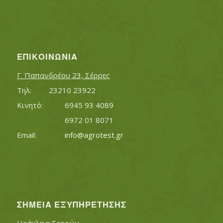
ΕΠΙΚΟΙΝΩΝΊΑ
Γ. Παπανδρέου 23, Σέρρες
Τηλ:		23210 23922
Κινητό:		6945 93 4089
			6972 01 8071
Εmail:	 	
info@agrotest.gr
ΣΗΜΕΊΑ ΕΞΥΠΗΡΈΤΗΣΗΣ