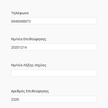
Τηλέφωνο
Ημ/νία Επιθεώρησης
Ημ/νία Λήξης Ισχύος
Αριθμός Επιθεώρησης