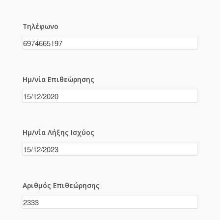
Τηλέφωνο
Ημ/νία Επιθεώρησης
Ημ/νία Λήξης Ισχύος
Αριθμός Επιθεώρησης