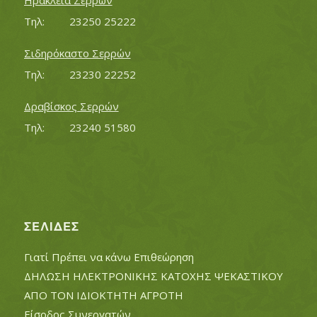
Ηράκλεια Σερρών
Τηλ:		23250 25222
Σιδηρόκαστο Σερρών
Τηλ:		23230 22252
Δραβίσκος Σερρών
Τηλ:		23240 51580
ΣΕΛΊΔΕΣ
Γιατί Πρέπει να κάνω Επιθεώρηση
ΔΗΛΩΣΗ ΗΛΕΚΤΡΟΝΙΚΗΣ ΚΑΤΟΧΗΣ ΨΕΚΑΣΤΙΚΟΥ
ΑΠΟ ΤΟΝ ΙΔΙΟΚΤΗΤΗ ΑΓΡΟΤΗ
Είσοδος Συνεργατών