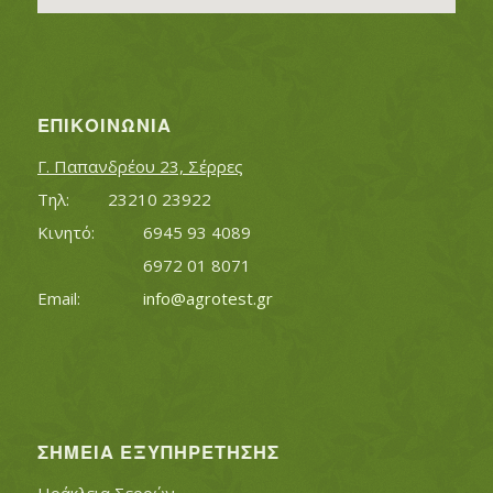
ΕΠΙΚΟΙΝΩΝΊΑ
Γ. Παπανδρέου 23, Σέρρες
Τηλ:		23210 23922
Κινητό:		6945 93 4089
			6972 01 8071
Εmail:	 	
info@agrotest.gr
ΣΗΜΕΊΑ ΕΞΥΠΗΡΈΤΗΣΗΣ