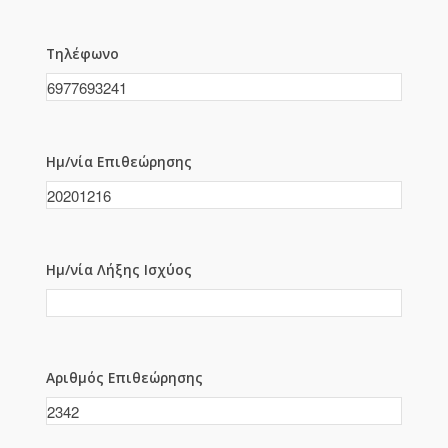
Τηλέφωνο
Ημ/νία Επιθεώρησης
Ημ/νία Λήξης Ισχύος
Αριθμός Επιθεώρησης