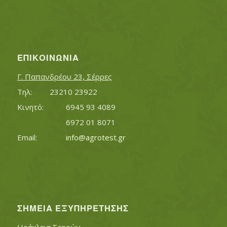
ΕΠΙΚΟΙΝΩΝΊΑ
Γ. Παπανδρέου 23, Σέρρες
Τηλ:		23210 23922
Κινητό:		6945 93 4089
			6972 01 8071
Εmail:	 	
info@agrotest.gr
ΣΗΜΕΊΑ ΕΞΥΠΗΡΈΤΗΣΗΣ