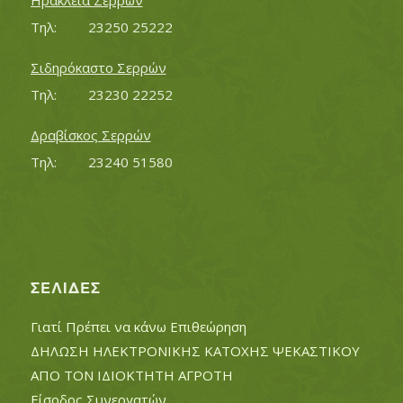
Ηράκλεια Σερρών
Τηλ:		23250 25222
Σιδηρόκαστο Σερρών
Τηλ:		23230 22252
Δραβίσκος Σερρών
Τηλ:		23240 51580
ΣΕΛΊΔΕΣ
Γιατί Πρέπει να κάνω Επιθεώρηση
ΔΗΛΩΣΗ ΗΛΕΚΤΡΟΝΙΚΗΣ ΚΑΤΟΧΗΣ ΨΕΚΑΣΤΙΚΟΥ
ΑΠΟ ΤΟΝ ΙΔΙΟΚΤΗΤΗ ΑΓΡΟΤΗ
Είσοδος Συνεργατών