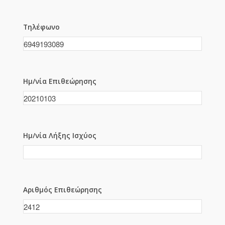
Τηλέφωνο
Ημ/νία Επιθεώρησης
Ημ/νία Λήξης Ισχύος
Αριθμός Επιθεώρησης