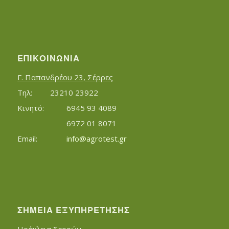
ΕΠΙΚΟΙΝΩΝΊΑ
Γ. Παπανδρέου 23, Σέρρες
Τηλ:		23210 23922
Κινητό:		6945 93 4089
			6972 01 8071
Εmail:	 	
info@agrotest.gr
ΣΗΜΕΊΑ ΕΞΥΠΗΡΈΤΗΣΗΣ