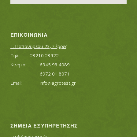
ΕΠΙΚΟΙΝΩΝΊΑ
Γ. Παπανδρέου 23, Σέρρες
Τηλ:		23210 23922
Κινητό:		6945 93 4089
			6972 01 8071
Εmail:	 	
info@agrotest.gr
ΣΗΜΕΊΑ ΕΞΥΠΗΡΈΤΗΣΗΣ