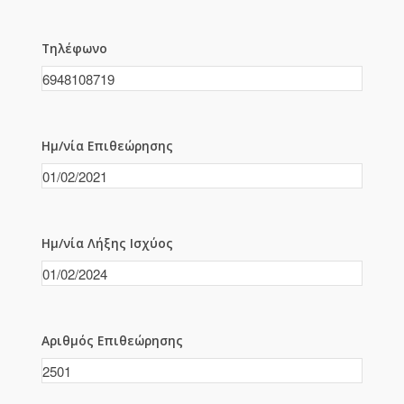
Τηλέφωνο
Ημ/νία Επιθεώρησης
Ημ/νία Λήξης Ισχύος
Αριθμός Επιθεώρησης