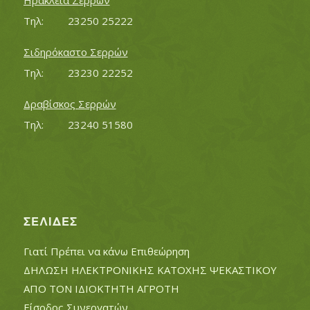
Ηράκλεια Σερρών
Τηλ:		23250 25222
Σιδηρόκαστο Σερρών
Τηλ:		23230 22252
Δραβίσκος Σερρών
Τηλ:		23240 51580
ΣΕΛΊΔΕΣ
Γιατί Πρέπει να κάνω Επιθεώρηση
ΔΗΛΩΣΗ ΗΛΕΚΤΡΟΝΙΚΗΣ ΚΑΤΟΧΗΣ ΨΕΚΑΣΤΙΚΟΥ
ΑΠΟ ΤΟΝ ΙΔΙΟΚΤΗΤΗ ΑΓΡΟΤΗ
Είσοδος Συνεργατών