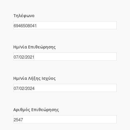
Τηλέφωνο
Ημ/νία Επιθεώρησης
Ημ/νία Λήξης Ισχύος
Αριθμός Επιθεώρησης