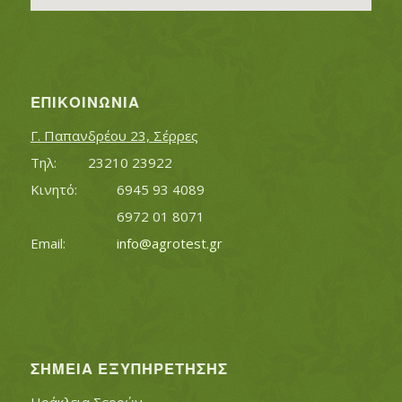
ΕΠΙΚΟΙΝΩΝΊΑ
Γ. Παπανδρέου 23, Σέρρες
Τηλ:		23210 23922
Κινητό:		6945 93 4089
			6972 01 8071
Εmail:	 	
info@agrotest.gr
ΣΗΜΕΊΑ ΕΞΥΠΗΡΈΤΗΣΗΣ