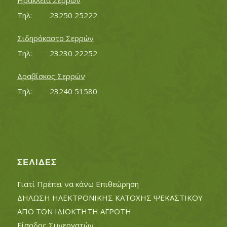
Ηράκλεια Σερρών
Τηλ:		23250 25222
Σιδηρόκαστο Σερρών
Τηλ:		23230 22252
Δραβίσκος Σερρών
Τηλ:		23240 51580
ΣΕΛΊΔΕΣ
Γιατί Πρέπει να κάνω Επιθεώρηση
ΔΗΛΩΣΗ ΗΛΕΚΤΡΟΝΙΚΗΣ ΚΑΤΟΧΗΣ ΨΕΚΑΣΤΙΚΟΥ
ΑΠΟ ΤΟΝ ΙΔΙΟΚΤΗΤΗ ΑΓΡΟΤΗ
Είσοδος Συνεργατών