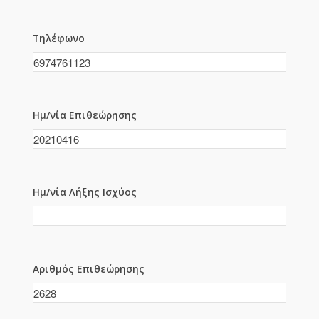
Τηλέφωνο
Ημ/νία Επιθεώρησης
Ημ/νία Λήξης Ισχύος
Αριθμός Επιθεώρησης