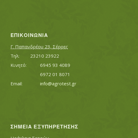
ΕΠΙΚΟΙΝΩΝΊΑ
Γ. Παπανδρέου 23, Σέρρες
Τηλ:		23210 23922
Κινητό:		6945 93 4089
			6972 01 8071
Εmail:	 	
info@agrotest.gr
ΣΗΜΕΊΑ ΕΞΥΠΗΡΈΤΗΣΗΣ