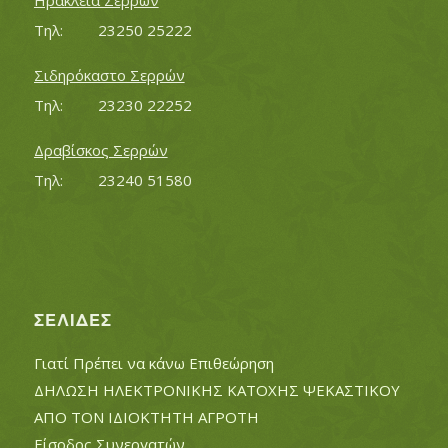
Ηράκλεια Σερρών
Τηλ:		23250 25222
Σιδηρόκαστο Σερρών
Τηλ:		23230 22252
Δραβίσκος Σερρών
Τηλ:		23240 51580
ΣΕΛΊΔΕΣ
Γιατί Πρέπει να κάνω Επιθεώρηση
ΔΗΛΩΣΗ ΗΛΕΚΤΡΟΝΙΚΗΣ ΚΑΤΟΧΗΣ ΨΕΚΑΣΤΙΚΟΥ
ΑΠΟ ΤΟΝ ΙΔΙΟΚΤΗΤΗ ΑΓΡΟΤΗ
Είσοδος Συνεργατών