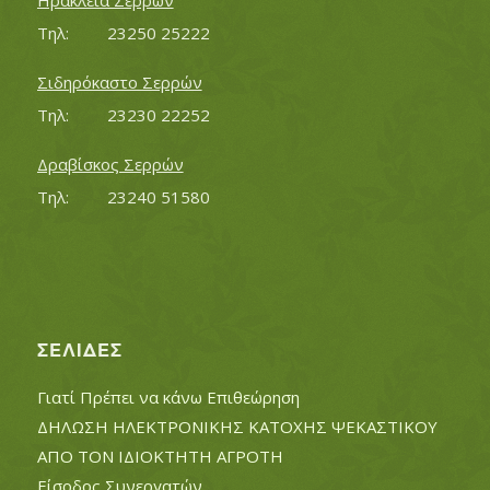
Ηράκλεια Σερρών
Τηλ:		23250 25222
Σιδηρόκαστο Σερρών
Τηλ:		23230 22252
Δραβίσκος Σερρών
Τηλ:		23240 51580
ΣΕΛΊΔΕΣ
Γιατί Πρέπει να κάνω Επιθεώρηση
ΔΗΛΩΣΗ ΗΛΕΚΤΡΟΝΙΚΗΣ ΚΑΤΟΧΗΣ ΨΕΚΑΣΤΙΚΟΥ
ΑΠΟ ΤΟΝ ΙΔΙΟΚΤΗΤΗ ΑΓΡΟΤΗ
Είσοδος Συνεργατών