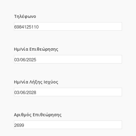
Τηλέφωνο
Ημ/νία Επιθεώρησης
Ημ/νία Λήξης Ισχύος
Αριθμός Επιθεώρησης