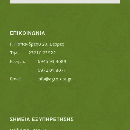
ΕΠΙΚΟΙΝΩΝΊΑ
Γ. Παπανδρέου 23, Σέρρες
Τηλ:		23210 23922
Κινητό:		6945 93 4089
			6972 01 8071
Εmail:	 	
info@agrotest.gr
ΣΗΜΕΊΑ ΕΞΥΠΗΡΈΤΗΣΗΣ