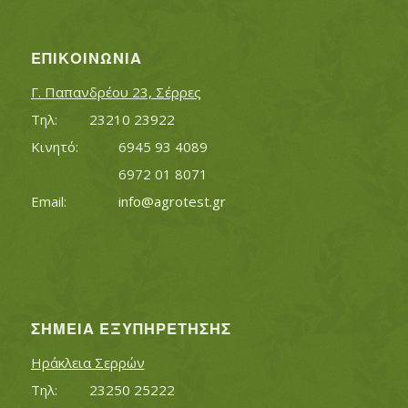
ΕΠΙΚΟΙΝΩΝΊΑ
Γ. Παπανδρέου 23, Σέρρες
Τηλ:		23210 23922
Κινητό:		6945 93 4089
			6972 01 8071
Εmail:	 	
info@agrotest.gr
ΣΗΜΕΊΑ ΕΞΥΠΗΡΈΤΗΣΗΣ
Ηράκλεια Σερρών
Τηλ:		23250 25222