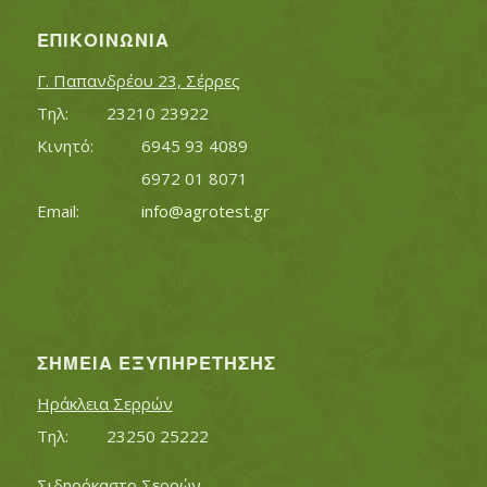
ΕΠΙΚΟΙΝΩΝΊΑ
Γ. Παπανδρέου 23, Σέρρες
Τηλ:		23210 23922
Κινητό:		6945 93 4089
			6972 01 8071
Εmail:	 	
info@agrotest.gr
ΣΗΜΕΊΑ ΕΞΥΠΗΡΈΤΗΣΗΣ
Ηράκλεια Σερρών
Τηλ:		23250 25222
Σιδηρόκαστο Σερρών