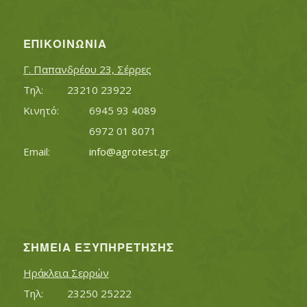
ΕΠΙΚΟΙΝΩΝΊΑ
Γ. Παπανδρέου 23, Σέρρες
Τηλ:		23210 23922
Κινητό:		6945 93 4089
			6972 01 8071
Εmail:	 	
info@agrotest.gr
ΣΗΜΕΊΑ ΕΞΥΠΗΡΈΤΗΣΗΣ
Ηράκλεια Σερρών
Τηλ:		23250 25222