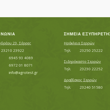
ΙΝΩΝΊΑ
ΣΗΜΕΊΑ ΕΞΥΠΗΡΈΤΗ
νδρέου 23, Σέρρες
Ηράκλεια Σερρών
Τηλ:		23210 23922
Τηλ:		23250 25222
Κινητό:		6945 93 4089
Σιδηρόκαστο Σερρών
			6972 01 8071
Τηλ:		23230 22252
Εmail:	 	
info@agrotest.gr
Δραβίσκος Σερρών
Τηλ:		23240 51580