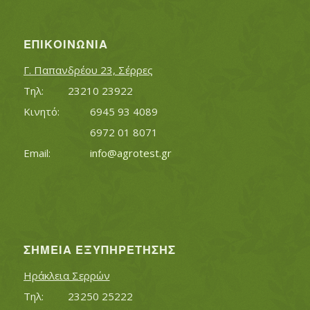
ΕΠΙΚΟΙΝΩΝΊΑ
Γ. Παπανδρέου 23, Σέρρες
Τηλ:		23210 23922
Κινητό:		6945 93 4089
			6972 01 8071
Εmail:	 	
info@agrotest.gr
ΣΗΜΕΊΑ ΕΞΥΠΗΡΈΤΗΣΗΣ
Ηράκλεια Σερρών
Τηλ:		23250 25222