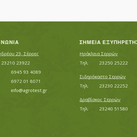
ΙΝΩΝΊΑ
ΣΗΜΕΊΑ ΕΞΥΠΗΡΈΤΗ
νδρέου 23, Σέρρες
Ηράκλεια Σερρών
Τηλ:		23210 23922
Τηλ:		23250 25222
Κινητό:		6945 93 4089
Σιδηρόκαστο Σερρών
			6972 01 8071
Τηλ:		23230 22252
Εmail:	 	
info@agrotest.gr
Δραβίσκος Σερρών
Τηλ:		23240 51580