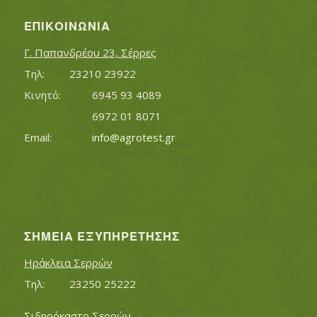
ΕΠΙΚΟΙΝΩΝΊΑ
Γ. Παπανδρέου 23, Σέρρες
Τηλ:		23210 23922
Κινητό:		6945 93 4089
			6972 01 8071
Εmail:	 	
info@agrotest.gr
ΣΗΜΕΊΑ ΕΞΥΠΗΡΈΤΗΣΗΣ
Ηράκλεια Σερρών
Τηλ:		23250 25222
Σιδηρόκαστο Σερρών