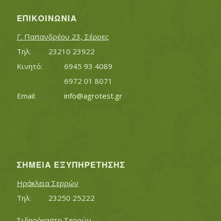
ΕΠΙΚΟΙΝΩΝΊΑ
Γ. Παπανδρέου 23, Σέρρες
Τηλ:		23210 23922
Κινητό:		6945 93 4089
			6972 01 8071
Εmail:	 	
info@agrotest.gr
ΣΗΜΕΊΑ ΕΞΥΠΗΡΈΤΗΣΗΣ
Ηράκλεια Σερρών
Τηλ:		23250 25222
Σιδηρόκαστο Σερρών