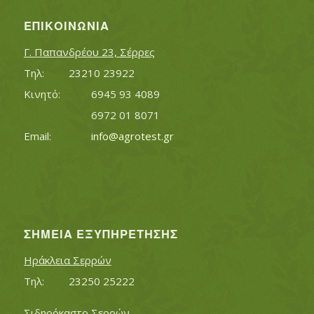
ΕΠΙΚΟΙΝΩΝΊΑ
Γ. Παπανδρέου 23, Σέρρες
Τηλ:		23210 23922
Κινητό:		6945 93 4089
			6972 01 8071
Εmail:	 	
info@agrotest.gr
ΣΗΜΕΊΑ ΕΞΥΠΗΡΈΤΗΣΗΣ
Ηράκλεια Σερρών
Τηλ:		23250 25222
Σιδηρόκαστο Σερρών