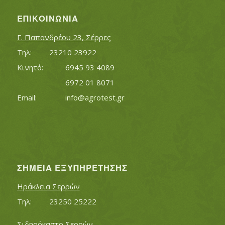
ΕΠΙΚΟΙΝΩΝΊΑ
Γ. Παπανδρέου 23, Σέρρες
Τηλ:		23210 23922
Κινητό:		6945 93 4089
			6972 01 8071
Εmail:	 	
info@agrotest.gr
ΣΗΜΕΊΑ ΕΞΥΠΗΡΈΤΗΣΗΣ
Ηράκλεια Σερρών
Τηλ:		23250 25222
Σιδηρόκαστο Σερρών