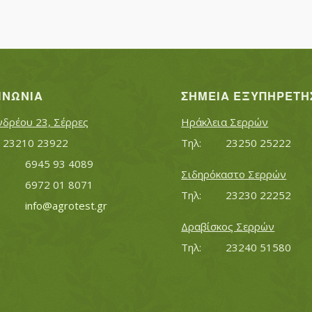
ΙΝΩΝΊΑ
ΣΗΜΕΊΑ ΕΞΥΠΗΡΈΤΗ
νδρέου 23, Σέρρες
Ηράκλεια Σερρών
Τηλ:		23210 23922
Τηλ:		23250 25222
Κινητό:		6945 93 4089
Σιδηρόκαστο Σερρών
			6972 01 8071
Τηλ:		23230 22252
Εmail:	 	
info@agrotest.gr
Δραβίσκος Σερρών
Τηλ:		23240 51580