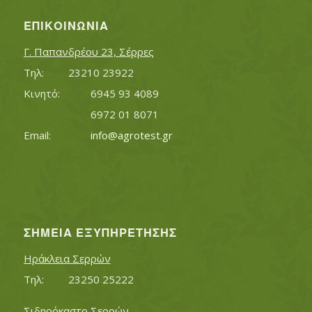
ΕΠΙΚΟΙΝΩΝΊΑ
Γ. Παπανδρέου 23, Σέρρες
Τηλ:		23210 23922
Κινητό:		6945 93 4089
			6972 01 8071
Εmail:	 	
info@agrotest.gr
ΣΗΜΕΊΑ ΕΞΥΠΗΡΈΤΗΣΗΣ
Ηράκλεια Σερρών
Τηλ:		23250 25222
Σιδηρόκαστο Σερρών