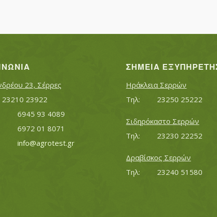
ΙΝΩΝΊΑ
ΣΗΜΕΊΑ ΕΞΥΠΗΡΈΤΗ
νδρέου 23, Σέρρες
Ηράκλεια Σερρών
Τηλ:		23210 23922
Τηλ:		23250 25222
Κινητό:		6945 93 4089
Σιδηρόκαστο Σερρών
			6972 01 8071
Τηλ:		23230 22252
Εmail:	 	
info@agrotest.gr
Δραβίσκος Σερρών
Τηλ:		23240 51580