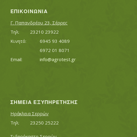
ΕΠΙΚΟΙΝΩΝΊΑ
Γ. Παπανδρέου 23, Σέρρες
Τηλ:		23210 23922
Κινητό:		6945 93 4089
			6972 01 8071
Εmail:	 	
info@agrotest.gr
ΣΗΜΕΊΑ ΕΞΥΠΗΡΈΤΗΣΗΣ
Ηράκλεια Σερρών
Τηλ:		23250 25222
Σιδηρόκαστο Σερρών