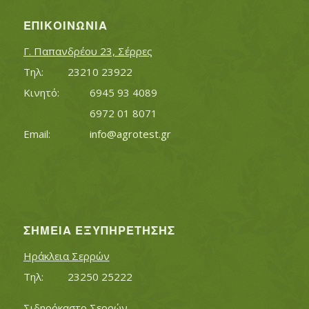
ΕΠΙΚΟΙΝΩΝΊΑ
Γ. Παπανδρέου 23, Σέρρες
Τηλ:		23210 23922
Κινητό:		6945 93 4089
			6972 01 8071
Εmail:	 	
info@agrotest.gr
ΣΗΜΕΊΑ ΕΞΥΠΗΡΈΤΗΣΗΣ
Ηράκλεια Σερρών
Τηλ:		23250 25222
Σιδηρόκαστο Σερρών