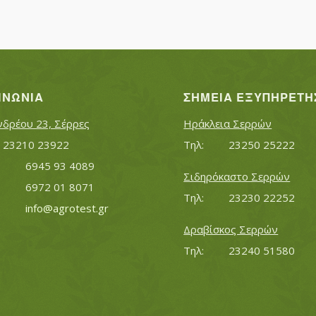
ΙΝΩΝΊΑ
ΣΗΜΕΊΑ ΕΞΥΠΗΡΈΤΗ
νδρέου 23, Σέρρες
Ηράκλεια Σερρών
Τηλ:		23210 23922
Τηλ:		23250 25222
Κινητό:		6945 93 4089
Σιδηρόκαστο Σερρών
			6972 01 8071
Τηλ:		23230 22252
Εmail:	 	
info@agrotest.gr
Δραβίσκος Σερρών
Τηλ:		23240 51580