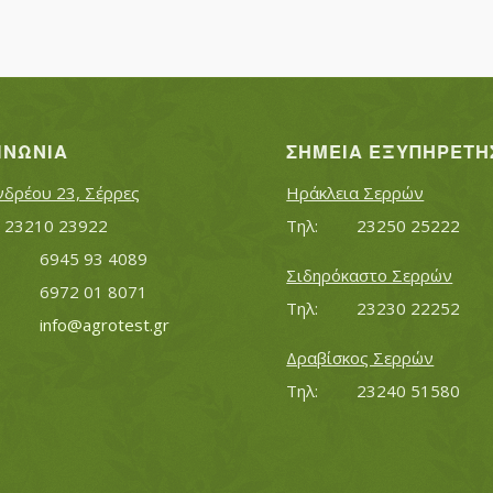
ΙΝΩΝΊΑ
ΣΗΜΕΊΑ ΕΞΥΠΗΡΈΤΗ
νδρέου 23, Σέρρες
Ηράκλεια Σερρών
Τηλ:		23210 23922
Τηλ:		23250 25222
Κινητό:		6945 93 4089
Σιδηρόκαστο Σερρών
			6972 01 8071
Τηλ:		23230 22252
Εmail:	 	
info@agrotest.gr
Δραβίσκος Σερρών
Τηλ:		23240 51580