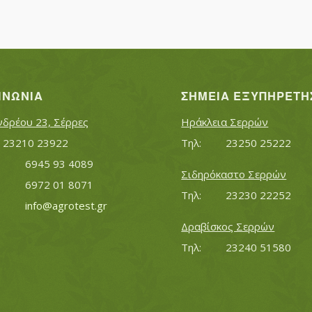
ΙΝΩΝΊΑ
ΣΗΜΕΊΑ ΕΞΥΠΗΡΈΤΗ
νδρέου 23, Σέρρες
Ηράκλεια Σερρών
Τηλ:		23210 23922
Τηλ:		23250 25222
Κινητό:		6945 93 4089
Σιδηρόκαστο Σερρών
			6972 01 8071
Τηλ:		23230 22252
Εmail:	 	
info@agrotest.gr
Δραβίσκος Σερρών
Τηλ:		23240 51580