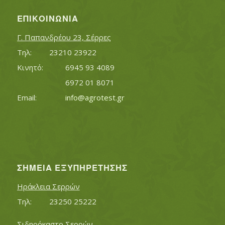
ΕΠΙΚΟΙΝΩΝΊΑ
Γ. Παπανδρέου 23, Σέρρες
Τηλ:		23210 23922
Κινητό:		6945 93 4089
			6972 01 8071
Εmail:	 	
info@agrotest.gr
ΣΗΜΕΊΑ ΕΞΥΠΗΡΈΤΗΣΗΣ
Ηράκλεια Σερρών
Τηλ:		23250 25222
Σιδηρόκαστο Σερρών