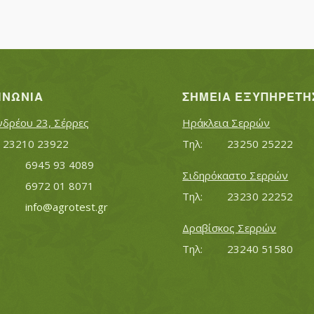
ΙΝΩΝΊΑ
ΣΗΜΕΊΑ ΕΞΥΠΗΡΈΤΗ
νδρέου 23, Σέρρες
Ηράκλεια Σερρών
Τηλ:		23210 23922
Τηλ:		23250 25222
Κινητό:		6945 93 4089
Σιδηρόκαστο Σερρών
			6972 01 8071
Τηλ:		23230 22252
Εmail:	 	
info@agrotest.gr
Δραβίσκος Σερρών
Τηλ:		23240 51580