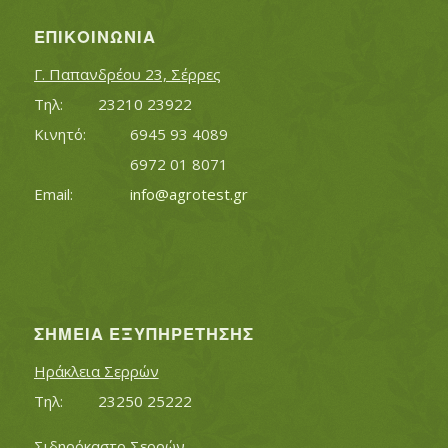
ΕΠΙΚΟΙΝΩΝΊΑ
Γ. Παπανδρέου 23, Σέρρες
Τηλ:		23210 23922
Κινητό:		6945 93 4089
			6972 01 8071
Εmail:	 	
info@agrotest.gr
ΣΗΜΕΊΑ ΕΞΥΠΗΡΈΤΗΣΗΣ
Ηράκλεια Σερρών
Τηλ:		23250 25222
Σιδηρόκαστο Σερρών