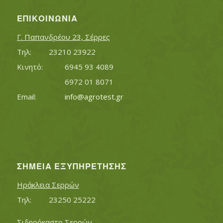
ΕΠΙΚΟΙΝΩΝΊΑ
Γ. Παπανδρέου 23, Σέρρες
Τηλ:		23210 23922
Κινητό:		6945 93 4089
			6972 01 8071
Εmail:	 	
info@agrotest.gr
ΣΗΜΕΊΑ ΕΞΥΠΗΡΈΤΗΣΗΣ
Ηράκλεια Σερρών
Τηλ:		23250 25222
Σιδηρόκαστο Σερρών