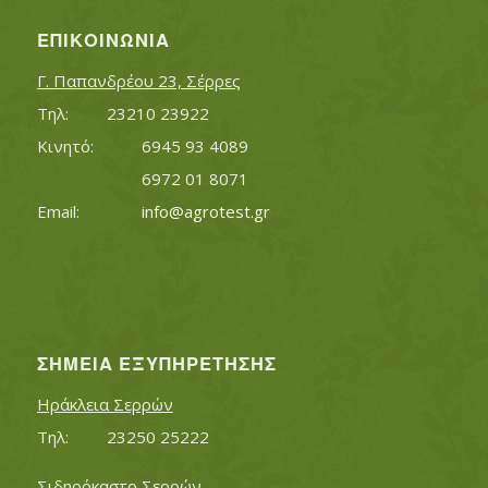
ΕΠΙΚΟΙΝΩΝΊΑ
Γ. Παπανδρέου 23, Σέρρες
Τηλ:		23210 23922
Κινητό:		6945 93 4089
			6972 01 8071
Εmail:	 	
info@agrotest.gr
ΣΗΜΕΊΑ ΕΞΥΠΗΡΈΤΗΣΗΣ
Ηράκλεια Σερρών
Τηλ:		23250 25222
Σιδηρόκαστο Σερρών