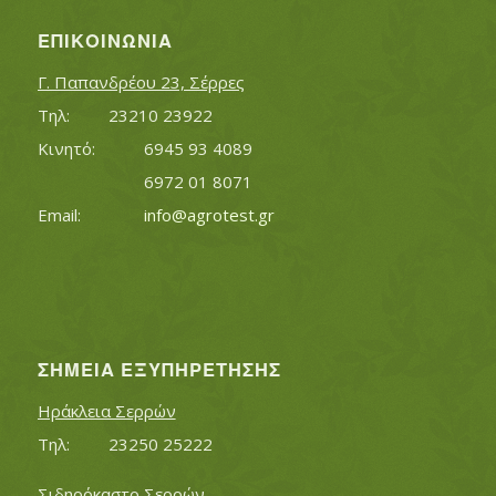
ΕΠΙΚΟΙΝΩΝΊΑ
Γ. Παπανδρέου 23, Σέρρες
Τηλ:		23210 23922
Κινητό:		6945 93 4089
			6972 01 8071
Εmail:	 	
info@agrotest.gr
ΣΗΜΕΊΑ ΕΞΥΠΗΡΈΤΗΣΗΣ
Ηράκλεια Σερρών
Τηλ:		23250 25222
Σιδηρόκαστο Σερρών