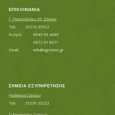
ΕΠΙΚΟΙΝΩΝΊΑ
Γ. Παπανδρέου 23, Σέρρες
Τηλ:		23210 23922
Κινητό:		6945 93 4089
			6972 01 8071
Εmail:	 	
info@agrotest.gr
ΣΗΜΕΊΑ ΕΞΥΠΗΡΈΤΗΣΗΣ
Ηράκλεια Σερρών
Τηλ:		23250 25222
Σιδηρόκαστο Σερρών