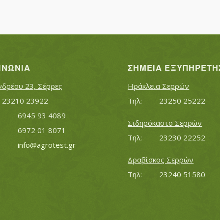
ΙΝΩΝΊΑ
ΣΗΜΕΊΑ ΕΞΥΠΗΡΈΤΗ
νδρέου 23, Σέρρες
Ηράκλεια Σερρών
Τηλ:		23210 23922
Τηλ:		23250 25222
Κινητό:		6945 93 4089
Σιδηρόκαστο Σερρών
			6972 01 8071
Τηλ:		23230 22252
Εmail:	 	
info@agrotest.gr
Δραβίσκος Σερρών
Τηλ:		23240 51580