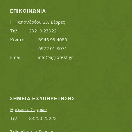
ΕΠΙΚΟΙΝΩΝΊΑ
Γ. Παπανδρέου 23, Σέρρες
Τηλ:		23210 23922
Κινητό:		6945 93 4089
			6972 01 8071
Εmail:	 	
info@agrotest.gr
ΣΗΜΕΊΑ ΕΞΥΠΗΡΈΤΗΣΗΣ
Ηράκλεια Σερρών
Τηλ:		23250 25222
Σιδηρόκαστο Σερρών