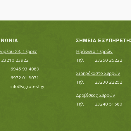
ΙΝΩΝΊΑ
ΣΗΜΕΊΑ ΕΞΥΠΗΡΈΤΗ
νδρέου 23, Σέρρες
Ηράκλεια Σερρών
Τηλ:		23210 23922
Τηλ:		23250 25222
Κινητό:		6945 93 4089
Σιδηρόκαστο Σερρών
			6972 01 8071
Τηλ:		23230 22252
Εmail:	 	
info@agrotest.gr
Δραβίσκος Σερρών
Τηλ:		23240 51580