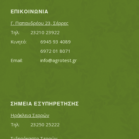
ΕΠΙΚΟΙΝΩΝΊΑ
Γ. Παπανδρέου 23, Σέρρες
Τηλ:		23210 23922
Κινητό:		6945 93 4089
			6972 01 8071
Εmail:	 	
info@agrotest.gr
ΣΗΜΕΊΑ ΕΞΥΠΗΡΈΤΗΣΗΣ
Ηράκλεια Σερρών
Τηλ:		23250 25222
Σιδηρόκαστο Σερρών