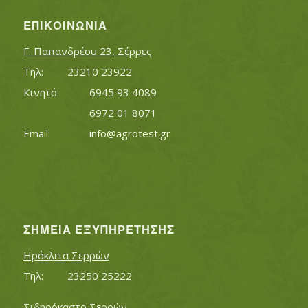
ΕΠΙΚΟΙΝΩΝΊΑ
Γ. Παπανδρέου 23, Σέρρες
Τηλ:		23210 23922
Κινητό:		6945 93 4089
			6972 01 8071
Εmail:	 	
info@agrotest.gr
ΣΗΜΕΊΑ ΕΞΥΠΗΡΈΤΗΣΗΣ
Ηράκλεια Σερρών
Τηλ:		23250 25222
Σιδηρόκαστο Σερρών