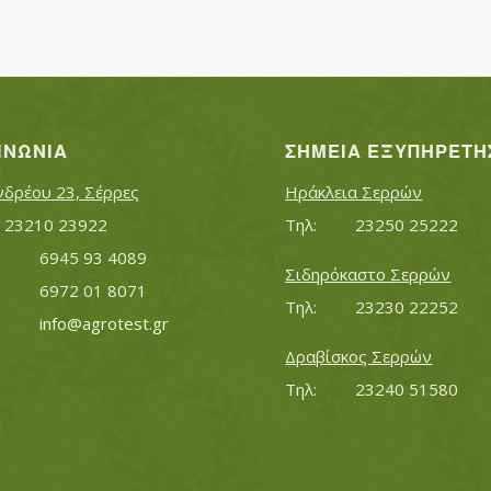
ΙΝΩΝΊΑ
ΣΗΜΕΊΑ ΕΞΥΠΗΡΈΤΗ
νδρέου 23, Σέρρες
Ηράκλεια Σερρών
Τηλ:		23210 23922
Τηλ:		23250 25222
Κινητό:		6945 93 4089
Σιδηρόκαστο Σερρών
			6972 01 8071
Τηλ:		23230 22252
Εmail:	 	
info@agrotest.gr
Δραβίσκος Σερρών
Τηλ:		23240 51580