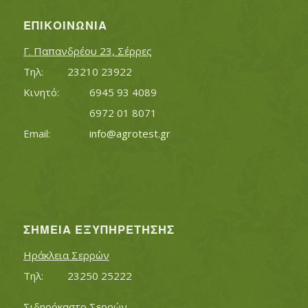
ΕΠΙΚΟΙΝΩΝΊΑ
Γ. Παπανδρέου 23, Σέρρες
Τηλ:		23210 23922
Κινητό:		6945 93 4089
			6972 01 8071
Εmail:	 	
info@agrotest.gr
ΣΗΜΕΊΑ ΕΞΥΠΗΡΈΤΗΣΗΣ
Ηράκλεια Σερρών
Τηλ:		23250 25222
Σιδηρόκαστο Σερρών